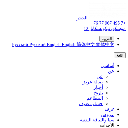
الحجز
+7 495 967 77 76
موسكو,
نيكولسكايا, 12
العربية
Русский
Русский
English
English
简体中文
简体中文
اللغة
أساسي
عن
عن
صالة عرض
أخبار
تاريخ
المطاعم
حساب ضيف
غرف
عروض
سبا واللياقة البدنية
الأحداث