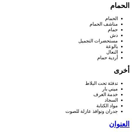
الحمام
الحمام
مناشف الحمام
حمام
دش
مستحضرات التجميل
بالوعة
النعال
أردية حمام
أخرى
تدفئة تحت البلاط
ميني بار
خدمة الغرف
السجاد
مواد الكتابة
جدران ونوافذ عازلة للصوت
العنوان