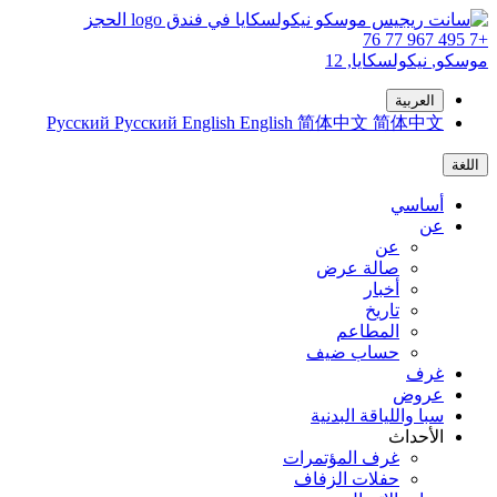
الحجز
+7 495 967 77 76
موسكو,
نيكولسكايا, 12
العربية
Русский
Русский
English
English
简体中文
简体中文
اللغة
أساسي
عن
عن
صالة عرض
أخبار
تاريخ
المطاعم
حساب ضيف
غرف
عروض
سبا واللياقة البدنية
الأحداث
غرف المؤتمرات
حفلات الزفاف