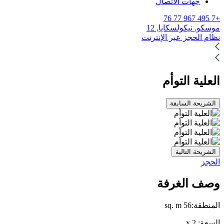
جهات الاتصال
+7 495 967 77 76
موسكو,
نيكولسكايا, 12
نظام الحجز عبر الإنترنت
العلية التوأم
الشريحة السابقة
الشريحة التالية
الحجز
وصف الغرفة
المنطقة:
56
sq. m
السعة:
2
x