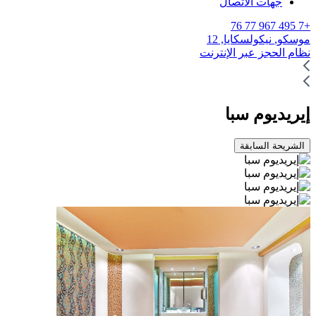
جهات الاتصال
+7 495 967 77 76
موسكو,
نيكولسكايا, 12
نظام الحجز عبر الإنترنت
إيريديوم سبا
الشريحة السابقة