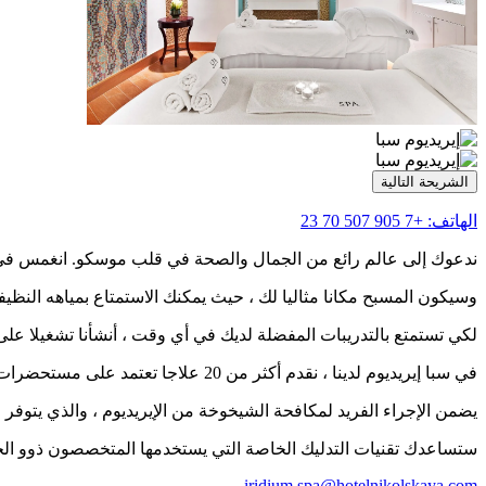
الشريحة التالية
الهاتف:
+7 905 507 70 23
ندعوك إلى عالم رائع من الجمال والصحة في قلب موسكو. انغمس في ج
وسيكون المسبح مكانا مثاليا لك ، حيث يمكنك الاستمتاع بمياهه النظ
لكي تستمتع بالتدريبات المفضلة لديك في أي وقت ، أنشأنا تشغيلا على مدار 24 ساعة في صالة الألعاب ا
في سبا إيريديوم لدينا ، نقدم أكثر من 20 علاجا تعتمد على مستحضرات تجميل تالجو عالية الجودة.
يضمن الإجراء الفريد لمكافحة الشيخوخة من الإيريديوم ، والذي يتوفر 
ستساعدك تقنيات التدليك الخاصة التي يستخدمها المتخصصون ذوو الخبرة
iridium.spa@hotelnikolskaya.com