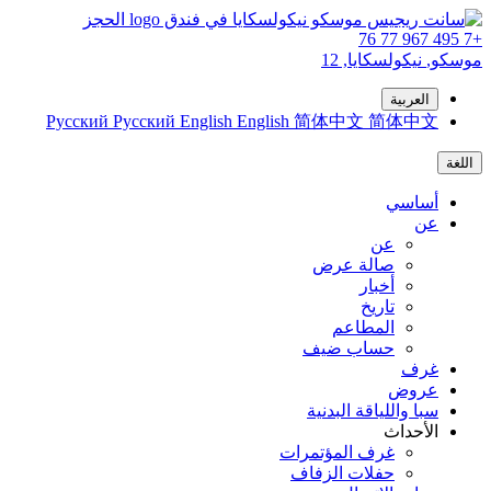
الحجز
+7 495 967 77 76
موسكو,
نيكولسكايا, 12
العربية
Русский
Русский
English
English
简体中文
简体中文
اللغة
أساسي
عن
عن
صالة عرض
أخبار
تاريخ
المطاعم
حساب ضيف
غرف
عروض
سبا واللياقة البدنية
الأحداث
غرف المؤتمرات
حفلات الزفاف