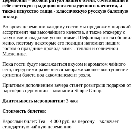
Церемония – особый ритуал нашего отеля, сочетающий в
себе светскую традицию послеполуденного чаепития, а
также искусство танца - классическую русскую балетную
школу.
Во время церемонии каждому гостю мы предложим широкий
ассортимент чая высочайшего качества, а также этажерку с
закусками и сладкими угощениями. Шеф-повар отеля обновил
меню, поэтому некоторые его позиции напомнят нашим
гостям о празднике провода зимы - теплой и солнечной
Масленице.
Пока гости будут наслаждаться вкусом и ароматом чайного
сета, перед ними развернется завораживающее выступление
артистки балета под аккомпанемент рояля.
Приятным дополнением вечера станет розыгрыш подарков от
партнёров церемонии – компании Simple Group.
Длительность мероприятия:
3 часа
Стоимость билетов:
Взрослый билет: Tea – 4 000 руб. на персону – включает
стандартную чайную церемонию