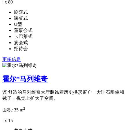
:
x
80
剧院式
课桌式
U型
董事会式
卡巴莱式
宴会式
招待会
更多信息
霍尔*马列维奇
该 舒适的马列维奇大厅装饰着历史拱形窗户，大理石雕像和
镜子，视觉上扩大了空间。
2
面积:
35 m
:
x
15