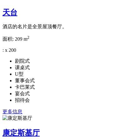
天台
酒店的名片是全景屋顶餐厅。
2
面积:
209 m
:
x
200
剧院式
课桌式
U型
董事会式
卡巴莱式
宴会式
招待会
更多信息
康定斯基厅