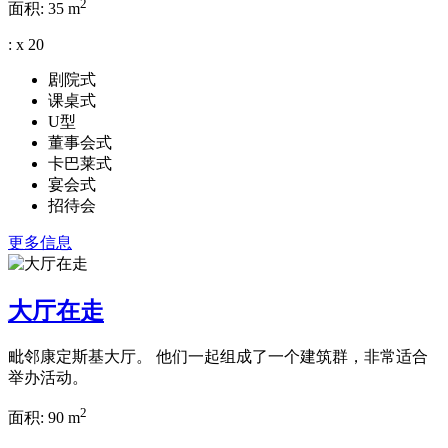
2
面积:
35 m
:
x
20
剧院式
课桌式
U型
董事会式
卡巴莱式
宴会式
招待会
更多信息
大厅在走
毗邻康定斯基大厅。 他们一起组成了一个建筑群，非常适合
举办活动。
2
面积:
90 m