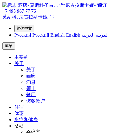
预订
+7 495 967 77 76
莫斯科,
尼古拉斯卡娅, 12
简体中文
Русский
Русский
English
English
العربية
العربية
菜单
主要的
关于
关于
画廊
消息
领土
餐厅
访客帐户
住宿
优惠
水疗和健身
活动
会议室