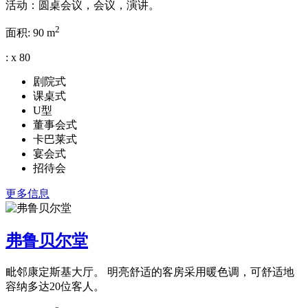
活动：圆桌会议，会议，演讲。
2
面积:
90 m
:
x
80
剧院式
课桌式
U型
董事会式
卡巴莱式
宴会式
招待会
更多信息
弗鲁贝尔堂
毗邻康定斯基大厅。 明亮舒适的客房采用暖色调，可舒适地
容纳多达20位客人。